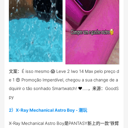
文案：É isso mesmo 😱 Leve 2 Iwo 14 Max pelo preço d
e 1 😍 Promoção Imperdível, chegou a sua change de a
dquirir o tão sonhado Smartwatch! ♥.....，来源：GoodS
py
2）X-Ray Mechanical Astro Boy - 潮玩
X-Ray Mechanical Astro Boy是PANTASY新上的一款“铁臂