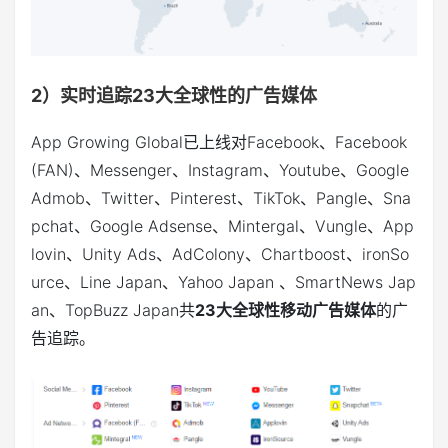
2）实时追踪23大全球性的广告媒体
App Growing Global已上线对Facebook、Facebook
(FAN)、Messenger、Instagram、Youtube、Google
Admob、Twitter、Pinterest、TikTok、Pangle、Sna
pchat、Google Adsense、Mintergal、Vungle、App
lovin、Unity Ads、AdColony、Chartboost、ironSo
urce、Line Japan、Yahoo Japan 、SmartNews Jap
an、TopBuzz Japan共
23大全球性移动广告媒体
的广
告追踪。