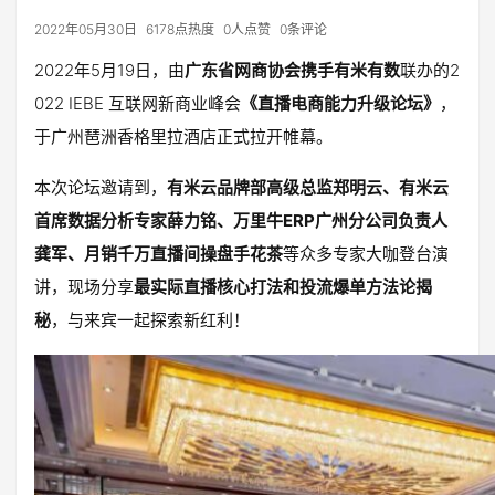
2022年05月30日
6178点热度
0人点赞
0条评论
2022年5月19日，由
广东省网商协会携手有米有数
联办的2
022 IEBE 互联网新商业峰会
《直播电商能力升级论坛》
，
于广州琶洲香格里拉酒店正式拉开帷幕。
本次论坛邀请到，
有米云品牌部高级总监郑明云、有米云
首席数据分析专家薛力铭、万里牛ERP广州分公司负责人
龚军、月销千万直播间操盘手花茶
等众多专家大咖登台演
讲，现场分享
最实际直播核心打法和投流爆单方法论揭
秘
，与来宾一起探索新红利！​