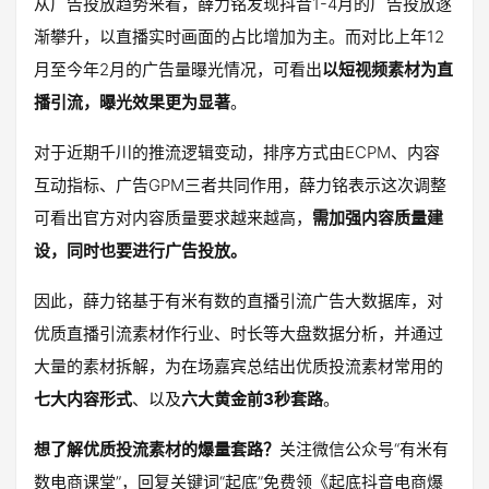
从广告投放趋势来看，薛力铭发现抖音1-4月的广告投放逐
渐攀升，以直播实时画面的占比增加为主。而对比上年12
月至今年2月的广告量曝光情况，可看出
以短视频素材为直
播引流，曝光效果更为显著
。
对于近期千川的推流逻辑变动，排序方式由ECPM、内容
互动指标、广告GPM三者共同作用，薛力铭表示这次调整
可看出官方对内容质量要求越来越高，
需加强内容质量建
设，同时也要进行广告投放。
因此，薛力铭基于有米有数的直播引流广告大数据库，对
优质直播引流素材作行业、时长等大盘数据分析，并通过
大量的素材拆解，为在场嘉宾总结出优质投流素材常用的
七大内容形式
、以及
六大黄金前3秒套路
。
想了解优质投流素材的爆量套路？
关注微信公众号“有米有
数电商课堂”，回复关键词“起底”免费领《起底抖音电商爆