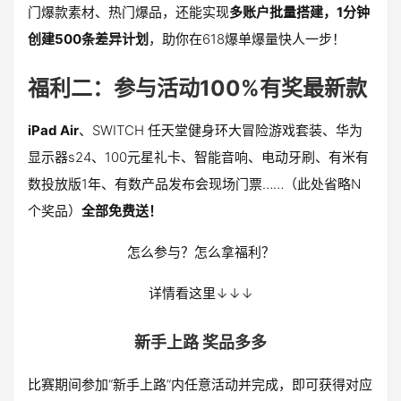
门爆款素材、热门爆品，还能实现
多账户批量搭建，1分钟
创建500条差异计划
，助你在618爆单爆量快人一步！
‍福利二：参与活动100%有奖最新款
iPad Air
、SWITCH 任天堂健身环大冒险游戏套装、华为
显示器s24、100元星礼卡、智能音响、电动牙刷、有米有
数投放版1年、有数产品发布会现场门票……（此处省略N
个奖品）
全部免费送！
怎么参与？怎么拿福利？
详情看这里↓↓↓
新手上路 奖品多多
比赛期间参加“新手上路”内任意活动并完成，即可获得对应