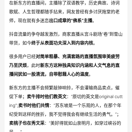
在新东方的直播间，主播除了双语教学，历史典故、诗词
歌赋、人生哲理都随手拈来，网友曾经有多讨厌拖堂的老
师，现在就有多迷恋
出口成章的“佛系”主播
。
抖音流量的争夺越发激烈，商家直播从宫斗剧场”卷“到雪山
带货，如今
终于从表面功夫深入到内容内核
。
很多用户已经
对简单粗暴、充满套路的直播氛围审美疲劳
乃至厌烦
，此时
新东方这种独具知识内涵和人文气息的直
播间犹如一股清流，自带慰藉人心的温度
。
新东方的主播不会频繁敲钟响铃，不会灌输商品卖点，催
促下单；
卖牛排时他们教英文
：“原切的英文是original cutt
ing";
卖书时他们共情
：”苏东坡是一个乐观的人，在那个年
纪受到这样的挫折，我不觉得我会有继续生活的勇气。”；
卖桃子也在秀文采
：“美好得就如山泉明月，如穿过峡谷的
风……”