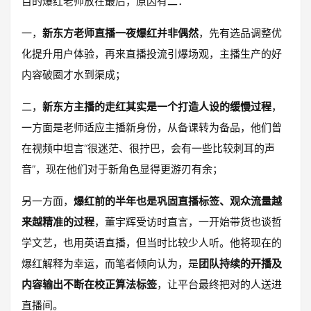
目的爆红老师放在最后，原因有二：
一，
新东方老师直播一夜爆红并非偶然
，先有选品调整优
化提升用户体验，再来直播投流引爆场观，主播生产的好
内容破圈才水到渠成；
二，
新东方主播的走红其实是一个打造人设的缓慢过程
，
一方面是老师适应主播新身份，从备课转为备品，他们曾
在视频中坦言“很迷茫、很拧巴，会有一些比较刺耳的声
音”，现在他们对于新角色显得更游刃有余；
另一方面，
爆红前的半年也是巩固直播标签、观众流量越
来越精准的过程
，董宇辉受访时直言，一开始带货也谈哲
学文艺，也用英语直播，但当时比较少人听。他将现在的
爆红解释为幸运，而笔者倾向认为，是
团队持续的开播及
内容输出不断在校正算法标签
，让平台最终把对的人送进
直播间。