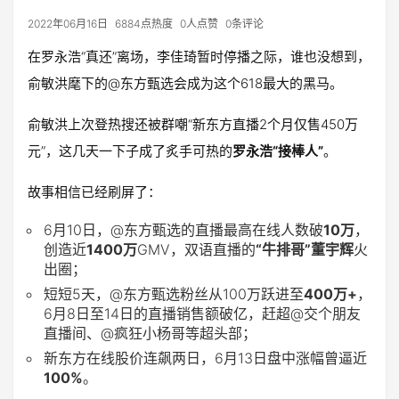
2022年06月16日
6884点热度
0人点赞
0条评论
在罗永浩“真还”离场，李佳琦暂时停播之际，谁也没想到，
俞敏洪麾下的@东方甄选会成为这个618最大的黑马。
俞敏洪上次登热搜还被群嘲“新东方直播2个月仅售450万
元”，这几天一下子成了炙手可热的
罗永浩“接棒人”
。
故事相信已经刷屏了：
6月10日，@东方甄选的直播最高在线人数破
10万
，
创造近
1400万
GMV，双语直播的
“牛排哥”董宇辉
火
出圈；
短短5天，@东方甄选粉丝从100万跃进至
400万+
，
6月8日至14日的直播销售额破亿，赶超@交个朋友
直播间、@疯狂小杨哥等超头部；
新东方在线股价连飙两日，6月13日盘中涨幅曾逼近
100%
。