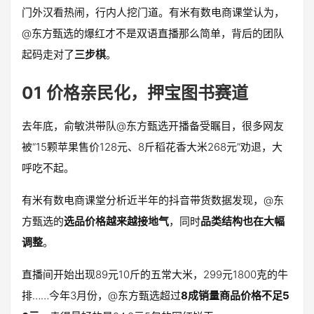
门外汉看热闹，行内人挖门道。有米有数电商课堂认为，
@东方甄选的爆红才不是双语直播那么简单，背后的团队
起码走对了
三步棋
。
01 价格亲民化，押宝图书赛道
去年底，俞敏洪带队@东方甄选开播备受瞩目，很多网友
被“15颗苹果售价128元、8斤稻花香大米268元”劝退，大
呼吃不起。
有米有数电商课堂分析近半年的抖音带货数据发现，@东
方甄选的
选品价格越来越接地气
，同时
品类结构也在大幅
调整
。
直播间开始出现89元10斤的五常大米，299元1800克的牛
排……今年3月份，@东方甄选超过
8成销量商品价格不足5