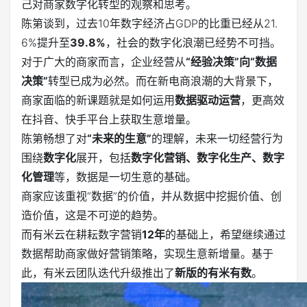
己对商家数字化转型的观察和思考。
陈第谈到，过去10年数字经济占GDP的比重已经从21.
6%提升至
39.8%
，社会的数字化浪潮已经势不可挡。
对于广大的商家而言，企业经营从
“经验决策”向“数据
决策”
转型已成为必然。而在新电商浪潮的大背景下，
商家面临的新课题就是如何运用
数据驱动运营
，更高效
在抖音、快手平台上获取生意增量。
陈第畅想了对
“未来的生意”
的理解，未来一切经营行为
围绕
数字化
展开，包括
数字化营销、数字化生产、数字
化管理
等，数据是一切生意的基础。
商家应该重视“数据”的价值，并从数据中挖掘价值、创
造价值，这是不可逆的趋势。
而有米云在耕耘数字营销
12年
的基础上，希望继续通过
数据帮助商家做好营销策略，实现生意新增量。基于
此，有米云团队迭代升级推出了
新版的有米有数
。