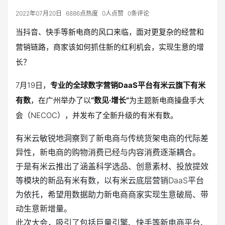
2022年07月20日
6886点热度
0人点赞
0条评论
当抖音、快手等新电商的风口来临，面对更复杂的经营和
营销链路，商家该如何抓住新的红利机会，实现生意的增
长？
7月19日，
专业的全球数字营销DaaS平台有米云旗下有米
有数
，在广州举办了以
“数见·增长”
为主题新电商操盘手大
会（NECOC），并发布了全新升级的有米有数。
有米云敏锐地洞察到了新电商与传统货架电商的代际差
异性，新电商的购物消费已经与内容消费逐渐耦合。
于是有米云推出了涵盖科学选品、创意素材、投放提效
等模块的新品有米有数，以有米云底层营销DaaS平台
为依托，希望用数据助力新电商商家实现生意破局、带
动生意新增量。
此次大会，吸引了包括巨量引擎、快手等新电商平台、