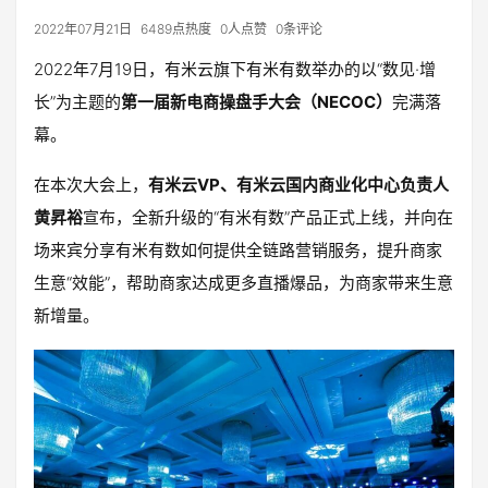
2022年07月21日
6489点热度
0人点赞
0条评论
2022年7月19日，有米云旗下有米有数举办的以“数见·增
长”为主题的
第一届新电商操盘手大会（NECOC）
完满落
幕。
在本次大会上，
有米云VP、有米云国内商业化中心负责人
黄昇裕
宣布，全新升级的“有米有数”产品正式上线，并向在
场来宾分享有米有数如何提供全链路营销服务，提升商家
生意“效能”，帮助商家达成更多直播爆品，为商家带来生意
新增量。