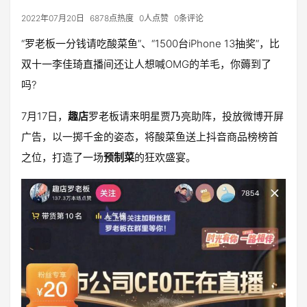
2022年07月20日
6878点热度
0人点赞
0条评论
“罗老板一分钱请吃酸菜鱼”、“1500台iPhone 13抽奖”，比
双十一李佳琦直播间还让人想喊OMG的羊毛，你薅到了
吗?
7月17日，
趣店
罗老板请来明星贾乃亮助阵，投放微博开屏
广告，以一掷千金的姿态，将酸菜鱼送上抖音商品榜榜首
之位，打造了一场
预制菜
的狂欢盛宴。