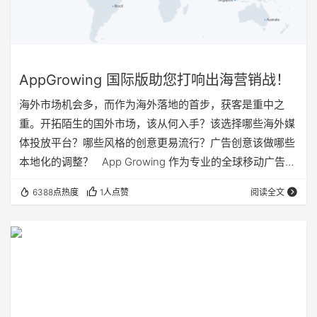
AppGrowing 国际版助您打响出海营销战！
海外市场机会多，而作为海外落地的首步，获客是重中之
重。开拓陌生的国外市场，该从何入手？该选择哪些海外媒
体投放平台？哪些风格的创意更易流行？广告创意该做哪些
本地化的调整？ App Growing 作为专业的全球移动广告情
报分析平台，为企业提供覆盖全球化范围内的广告情报追
6388点热度
1人点赞
阅读全文
踪，通过广告创意搜索、App推广、流量平台分析等功能，
助力广告主洞悉国内及出海广告投放新趋势，优化广告投放
策略。目前分为国内版及国际版两个版本，其中App
Growing 国际版（appgrowing.net）追踪全球广告情报，
打响出海营销战! 立…