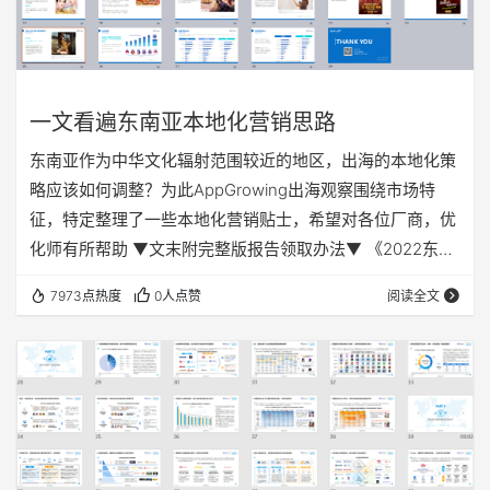
一文看遍东南亚本地化营销思路
东南亚作为中华文化辐射范围较近的地区，出海的本地化策
略应该如何调整？为此AppGrowing出海观察围绕市场特
征，特定整理了一些本地化营销贴士，希望对各位厂商，优
化师有所帮助 ▼文末附完整版报告领取办法▼ 《2022东南
亚本地化营销手册》概览 01 东南亚市场特点 东南亚2020年
7973点热度
0人点赞
阅读全文
GDP总和约为3万亿美元，以区域经济体而言，排名世界第
五。预估2016年到2026年间，GDP保持平稳增长。印尼，
泰国，越南，马来西亚，菲律宾和新加坡依次为该地区GDP
最高的六个国家，其中印尼的预估GDP位列第一。 东南亚
是手游收入增长最…