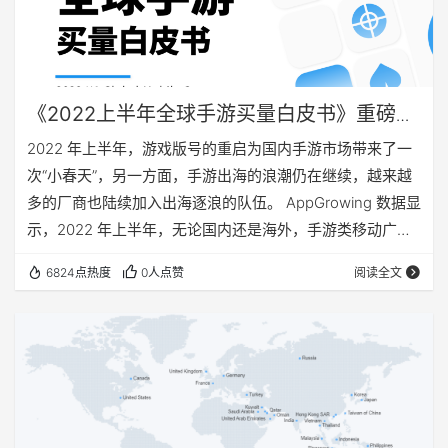
《2022上半年全球手游买量白皮书》重磅发
布！
2022 年上半年，游戏版号的重启为国内手游市场带来了一
次“小春天”，另一方面，手游出海的浪潮仍在继续，越来越
多的厂商也陆续加入出海逐浪的队伍。 AppGrowing 数据显
示，2022 年上半年，无论国内还是海外，手游类移动广告
均呈现出增长趋势，全球手游对于头部流量池的争夺都在不
6824点热度
0人点赞
阅读全文
断加剧。 为了更全面地观察全球手游买量市场变化，
AppGrowing 联合游戏葡萄 发布《2022年上半年全球手游
买量白皮书》，从大盘变化、策略变化、品类竞争、投放数
据、广告素材等方面解读 2022 年上半年全球手游买量数
据。 同时邀请 …