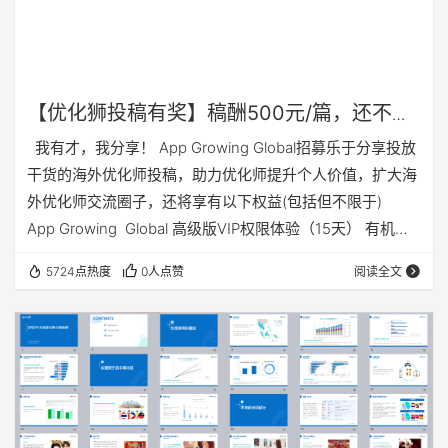
【优化狮投稿有奖】稿酬500元/篇，还不呼
唤朋友来参加？
我有才，我分享！ App Growing Global招募乐于分享投放
干货的海外优化师投稿，助力优化师提升个人价值，扩大海
外优化师交流圈子，还将享有以下权益(包括但不限于)
App Growing Global 高级版VIP权限体验（15天） 有机会
成为App Growing Global系列线上研讨会/线下沙龙的特邀
5724点热度
0人点赞
阅读全文
讲师 500元现金 辐射App Growing 网站用户、知乎号、公
众号及社群矩阵 10w+用户，全渠道曝光，提升作者关注度
审稿周期在3个工作日内，过稿后立马发红包 …