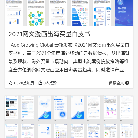
2021网文漫画出海买量白皮书
App Growing Global 最新发布《2021网文漫画出海买量白
皮书》，基于2021全年度海外移动广告数据情报，从出海背
景及现状、海外买量市场动向、典型出海案例投放策略等维
度全方位洞察网文漫画应用出海买量趋势。同时邀请产业链
上下游的New Era Culture、扬帆出海、云阅文学分享行业
6370点热度
0人点赞
阅读全文
真知灼见，帮助更多从业者洞见行业新风向。 ▼文末附完
整版报告领取办法▼ 《2021网文漫画出海买量白皮书》概
览 《2021网文漫画出海买量白皮书》完整版共计46页，以
下为部分内容节选： 01 出海背景及现…