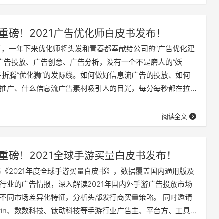
业者了解2021年Q3线上营销推广新方向。 01…
重磅！2021广告优化师白皮书发布！
束了，一年下来优化师将头发和青春都奉献给公司的“广告优化建
、广告投放、广告创意、广告分析，没有一个不是磨人的“妖
在折腾“优化狮”的发际线。如何做好信息流广告的投放、如何
推广、什么信息流广告素材吸引人的目光，每分每秒都在拉
全都掉光，真真应了那句“从此君王不上床”。 为真实地反映
及职业发展情况，App Growing 已持续3年围绕优化师群体
阅读全文
析，帮助他们了解行业发展现状并提出应对策略。 2021年8
重磅！2021全球手游买量白皮书发布！
ng 发布《2021年度全球手游买量白皮书》，数据覆盖国内通用版及
行业的广告情报，深入解读2021年国内外手游广告投放市场
不同市场差异化特征，分析头部发行商买量策略。 同时邀请
ovin、数数科技、钛动科技等手游行业广告主、平台方、工具