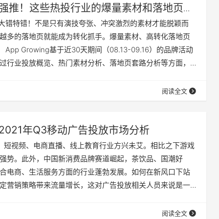
强推！这些热投行业的爆量素材和落地页绝
大错特错！不是只有演技夸张、冲突激烈的素材才能脱颖而
越多的落地页就能成为转化抓手。爆量素材、高转化落地页
pp Growing基于近30天期间（08.13-09.16）的品牌活动
过行业投放概览、热门素材分析、落地页套路分析等方面，
为主的行业在制作广告素材及落地页素材的爆量套路。 01
品牌活动广告为主的广告投放数前十行业如下，可见生活服
阅读全文
家居家装、招…
2021年Q3移动广告投放市场分析
游戏、短视频、电商直播、线上教育行业方兴未艾。相比之下游戏
强势。此外，中国新消费品牌赛道崛起，茶饮品、国潮好
合电商、生活服务方面的行业蓬勃发展。如何在新风口下站
定营销策略带来流量增长，这对广告投放相关人员来说是一
遇。 App Growing 从市场规模、广告投放及下载转化三大
1年Q3（07.01-09.28）期间移动广告投放市场的发展变
阅读全文