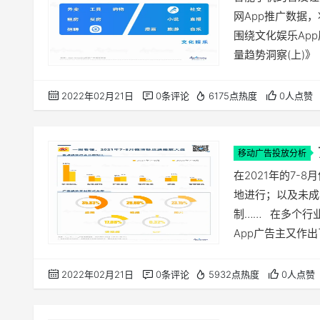
网App推广数据
围绕文化娱乐App
量趋势洞察(上)》
务类App上榜，
广告创意上有哪些巧
2022年02月21日
0条评论
6175点热度
0人点赞
移动广告投放分析
在2021年的7-
地进行；以及未成
制…… 在多个行
App广告主又作出了
（07.01-08
排行榜、广告投放
2022年02月21日
0条评论
5932点热度
0人点赞
App Growing…