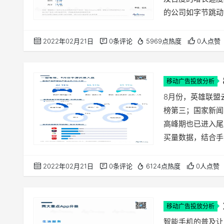
的公司如字节跳动
入，故报告里提到
为统计依据，其中也
2022年02月21日
0条评论
5969点热度
0人点赞
研算法及各家财报
销方式的…
移动广告投放分析
8月份，英雄联盟
榜第三；国家新闻
高峰期也已进入尾声……
买量数据，结合手
8月份的手游买量趋
Growing共监
2022年02月21日
0条评论
6124点热度
0人点赞
在巨量引擎、腾讯
移动广告投放分析
智能手机的普及让更