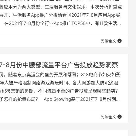
，将应用分为两大类型：生活服务与文化娱乐。本次分析将重点
展开，生活服务App推广分析请看《2021年7-8月应用App买
 在2021年7-8月份全行业App推广TOP50中，有11款生活服
占据榜单的1/5。 那么文化娱乐应用都通过哪些渠道获客？在
思？增长突出的App有哪些推广策略可参考呢？ 01 …
阅读全文
7-8月份中腰部流量平台广告投放趋势洞察
8月份，随着东京奥运会的盛势开展和落幕；818电商节如火如荼
年人被严格限制网络游戏游玩时间、各大网游加大防沉迷限
业积极营销的暑期，不同流量平台的广告投放呈现哪些趋势？
怎样的抢量布局？ App Growing基于2021年7-8月份期间
.31）的移动广告情报，分别从平台整体广告投放概览、重点广告主
文案等方面，解读7-8月份中腰部流量平台的投放趋势。 据
阅读全文