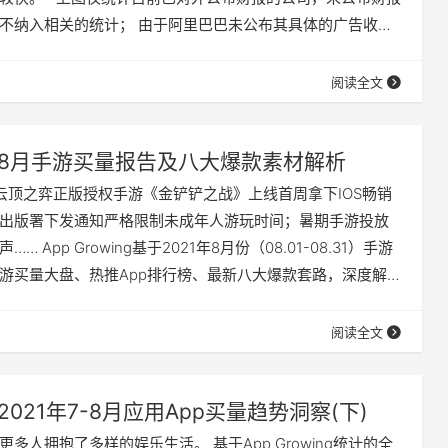
不纳入相关的统计； 由于阿里巴巴未公布其具体的广告收
的阿里巴巴的广告收入，是以其数字媒体与文娱板块收入作
包括阿里全系的广告营销收入。 下面 App Growing基于自
阅读全文
数据，估算出了各大主流媒体的移动广告收入情况。其他营
8月手游买量报告及八大爆款素材解析
云顶之弈正版授权手游《金铲铲之战》上线首周拿下IOS畅销
出版署下发通知严格限制未成年人游玩时间；暑期手游投放
 App Growing基于2021年8月份（08.01-08.31）手游
游买量大盘、热推App排行榜、最新八大爆款套路，深度解读
势！ 01 1分钟看清手游买量大盘趋势 8月份，App
测到5700+手游在投，相比7月的6100+款手游高峰期有所下降。
阅读全文
广告、快手…
2021年7-8月应用App买量趋势洞察(下)
多人拥抱了多样的娱乐生活。 基于App Growing统计的全