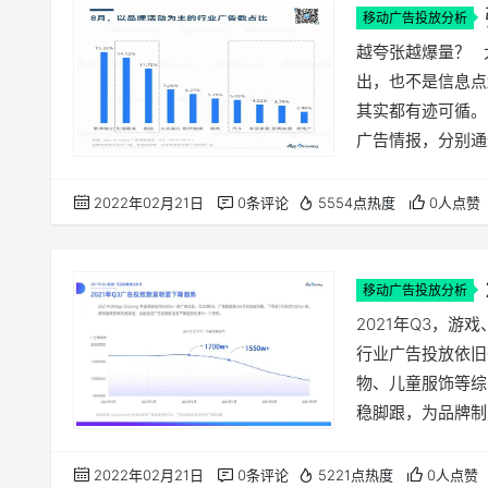
移动广告投放分析
了
越夸张越爆量？ 
出，也不是信息点
其实都有迹可循。 A
广告情报，分别通
解读品牌活动推广
行业投放概览 以
2022年02月21日
0条评论
5554点热度
0人点赞
务、金融、汽车、
移动广告投放分析
2021年Q3，
行业广告投放依旧
物、儿童服饰等综
稳脚跟，为品牌制
场挑战，也是一场机
方面，深入解读202
2022年02月21日
0条评论
5221点热度
0人点赞