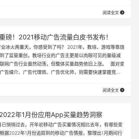
共同探讨手游发展新趋势，帮助手游从业者更全面了解手游
 《2021年度全球手游买量白皮书》包括国内、海外两个核心
阅读全文
容节选 。 01 海外篇 2021年海外手游…
重磅！2021移动广告流量白皮书发布！
行业冰火两重天，你感受到了吗？ 2021年，教培、游戏等靠烧
到了监管重创，教培行业的广告主更是以肉眼可见的量级减
联网广告行业虽然动荡，但整体买量趋势依旧上涨。 面对变
广告媒介、广告代理商、广告优化师，则需要快速掌握竞
市场的趋势，制定更优的投放策略。 App Growing 联合
用户画像、广告投放追踪、App用户规模三大方面，深入解读
阅读全文
移动广告投放市场的发展变化。此外本份报告，也邀请了腾讯广
2022年1月份应用App买量趋势洞察
个月已悄悄过去，开年初移动广告买量情况相比去年，有哪些变
wing根据2022年1月份追踪到的移动广告情报，整理出1月期间行