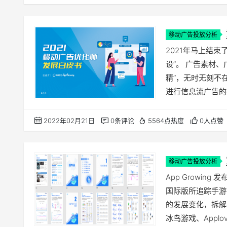
化，帮助移动广告从
移动广告投放分析
2021年马上结
设”。 广告素材
精”，无时无刻不
进行信息流广告的
扯起量，愁到头发
优化师真实生存现状
2022年02月21日
0条评论
5564点热度
0人点赞
进行数据调研和分
月17日…
移动广告投放分析
App Growi
国际版所追踪手游
的发展变化，拆解
冰鸟游戏、Appl