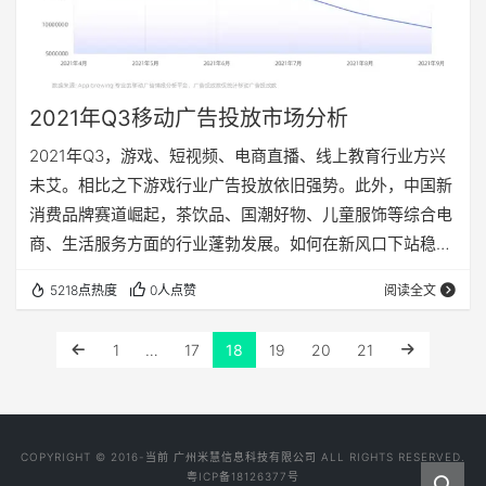
2021年Q3移动广告投放市场分析
2021年Q3，游戏、短视频、电商直播、线上教育行业方兴
未艾。相比之下游戏行业广告投放依旧强势。此外，中国新
消费品牌赛道崛起，茶饮品、国潮好物、儿童服饰等综合电
商、生活服务方面的行业蓬勃发展。如何在新风口下站稳脚
跟，为品牌制定营销策略带来流量增长，这对广告投放相关
5218点热度
0人点赞
阅读全文
人员来说是一场挑战，也是一场机遇。 App Growing 从市
场规模、广告投放及下载转化三大方面，深入解读2021年
1
…
17
18
19
20
21
Q3（07.01-09.28）期间移动广告投放市场的发展变化，帮
助移动广告从业者了解2021年Q3线上营销推广新方向。
01…
COPYRIGHT © 2016-当前 广州米慧信息科技有限公司 ALL RIGHTS RESERVED.
粤ICP备18126377号