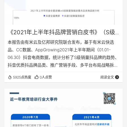
《2021年上半年抖品牌营销白皮书》（S级
销量抖品牌分析篇）
本报告由有米云及亿邦研究院联合发布，基于有米云快选
品、CC数据、AppGrowing2021年上半年期间（01.01-
06.30）抖音电商数据，统计分析了S级销量抖品牌的趋势、
抖音优质抖品牌品类、推广营销手段、多平台布局战略拆
解。 1、S级销量抖品牌以服饰鞋包、餐饮食品商家为主 · 服
5925点热度
0人点赞
阅读全文
饰鞋包、餐饮食品并重 据有米云快选品、CC数据显示，
2021年上半年服饰鞋包、餐饮食品商家在抖音旗舰店中的占
比较高，服饰鞋包、餐饮食品已成为S级抖品牌的重点品
类。 · 餐饮食品类定价跨度大 餐饮食品类在中低价区间的定
价比服饰鞋包、美妆…