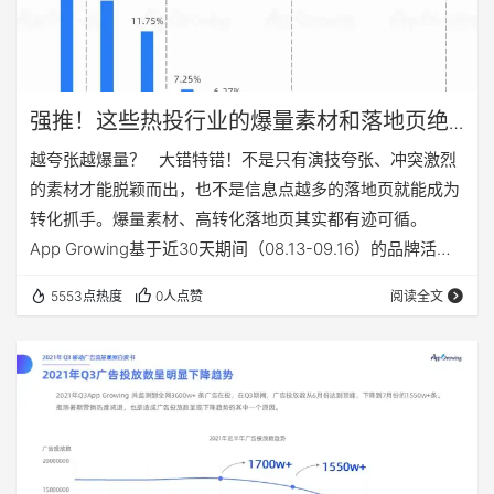
强推！这些热投行业的爆量素材和落地页绝
了
越夸张越爆量？ 大错特错！不是只有演技夸张、冲突激烈
的素材才能脱颖而出，也不是信息点越多的落地页就能成为
转化抓手。爆量素材、高转化落地页其实都有迹可循。
App Growing基于近30天期间（08.13-09.16）的品牌活动
广告情报，分别通过行业投放概览、热门素材分析、落地页
5553点热度
0人点赞
阅读全文
套路分析等方面，解读品牌活动推广为主的行业在制作广告
素材及落地页素材的爆量套路。 01 行业投放概览 以品牌
活动广告为主的广告投放数前十行业如下，可见生活服务、
金融、汽车、家居家装、招…