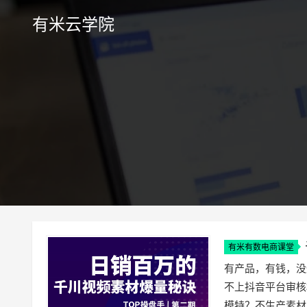
有米云学院
有米有数电商课堂
川视频素材
有产品，有钱，没
不上抖音平台审核
模特？不生产素材