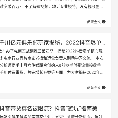
难突破百万？ 不了解短视频，缺乏专业模特，没有视频创
性，只能跟风拍摄……对于大部分千川玩家来说，所遭遇的痛
、不起量、卡审、缺创意、缺团队、流量瓶颈、思维局限”等方
阅读全文
家带来硬核实用的实战操盘经验，有米有数联合一线头部操
展开《TOP操盘…
千川亿元俱乐部玩家揭秘，2022抖音爆单
是……
有数举办了电商实战训练营第四期「揭秘2022抖音爆单核心玩
多电商行业品牌商家老板和运营负责人到场学习交流。 本次
分析师携手十月六传媒联合创始人&前参半付费流量操盘手，
千川付费带货、营销增长方案等方面，为大家揭秘2022年打
法。 观抖音大盘，抢爆品先机 抖店竞争进入白热化阶段，
局大盘数据，快人一步抓住爆品先机？有米云数据分析师大
阅读全文
营销方式三个维度解析2022年抖店服饰、餐饮、日用百货、
抖音带货莫名被限流？抖音“避坑”指南美妆
！
展吸引越来越多品牌商家进驻，寻求生意增长新机会。但对