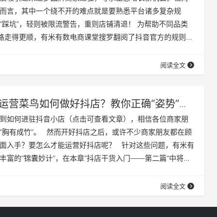
而言，其中一个绕不开的难点就是要熟悉平台诸多复杂规
“踩坑”，轻则被限流警告，重则店铺清退！ 为帮助不同品类
”路走得更顺，有米有数电商课堂搜罗翻阅了抖音官方的规则资
品类【抖音“避坑”指南】系列。 本篇为美妆篇，将从达人创
两方面介绍“踩坑”重灾区，并通过再现违规场景帮助商家秒懂
阅读全文
、达人带货如何“避坑”？ 1. 功效虚假 （1）什么是功效虚假？ 普
运营菜鸟如何做好抖店？教你正确“姿势”入
到如何进驻抖音小店（点击可查看文章），相信各位商家朋
“胸有成竹”。 然而开好抖店之后，或许不少商家朋友都在顾
面入手？要怎么才能运营好抖店呢？ 针对这些问题，有米有
丰富的“锦囊妙计”，在本章“抖店干货入门——第二篇”中将从
设置、评分指标等角度为大家详细拆解信息、提炼重点干
用丰富齐全的抖店功能？ 1. 抖店基础模块 店铺模块：包含店铺
阅读全文
信息、支付方式、店铺装修等核心内容的修改与管理。 商品