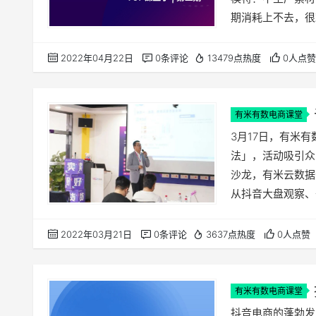
期消耗上不去，很
意，导致思维局限
点莫过于“缺素材
2022年04月22日
0条评论
13479点热度
0人点赞
面。为了给广大商
盘手、顶级讲师，
有米有数电商课堂
核心玩法竟然
3月17日，有米
法」，活动吸引众
沙龙，有米云数据
从抖音大盘观察、
造抖音爆单的新玩
商家如何通过看全
2022年03月21日
0条评论
3637点热度
0人点赞
帅从商品、店铺、
美…
有米有数电商课堂
篇助你通关
抖音电商的蓬勃发