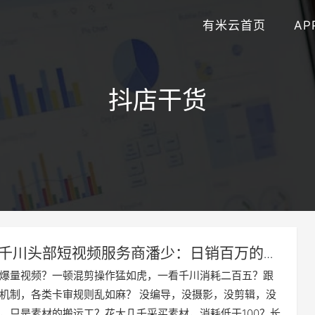
有米云首页
AP
抖店干货
千川头部短视频服务商潘少：日销百万的千
爆量秘诀
爆量视频？一顿混剪操作猛如虎，一看千川消耗二百五？跟
机制，各类卡审规则乱如麻？ 没编导，没摄影，没剪辑，没
，只是素材的搬运工？花大几千采买素材，消耗低于100？长