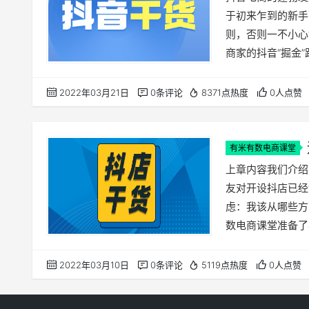
于初来乍到的新手
则，否则一不小心
商家的抖音“掘金
料，并策划推出各
作和商家经营抖店
2022年03月21日
0条评论
8371点热度
0人点赞
“坑位”细节。 一
通化妆品主要…
有米有数电商课堂
局！
上章内容我们介绍
友对开设抖店已经
虑：我该从哪些方
数电商课堂准备了
抖店模块、各功能
货。 01 如何使
2022年03月10日
0条评论
5119点热度
0人点赞
的主要信息、资质
模块：包…