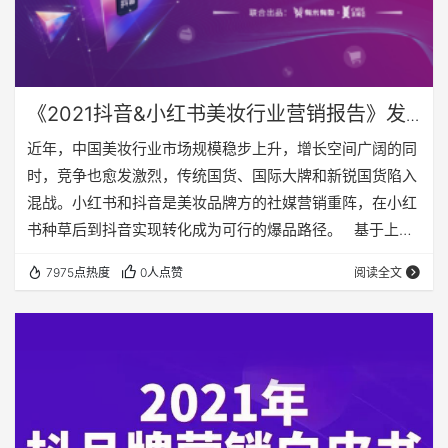
《2021抖音&小红书美妆行业营销报告》发
布，全面解读潜力单品&品牌营销打法！
近年，中国美妆行业市场规模稳步上升，增长空间广阔的同
时，竞争也愈发激烈，传统国货、国际大牌和新锐国货陷入
混战。小红书和抖音是美妆品牌方的社媒营销重阵，在小红
书种草后到抖音实现转化成为可行的爆品路径。 基于上述
背景，有米有数联合中国国际美博会出品《2021抖音&小红
7975点热度
0人点赞
阅读全文
书美妆行业营销报告》，利用有米有数旗下产品快选品、
CC数据的海量抖音电商以及小红书营销情报，提供行业大
盘趋势、热门单品赛道以及内容营销洞察等大数据情报。
报告将美妆品牌分为传统国货、传统国际品牌和新锐国货三
大类型，从达人布局、抖音直播等方面…