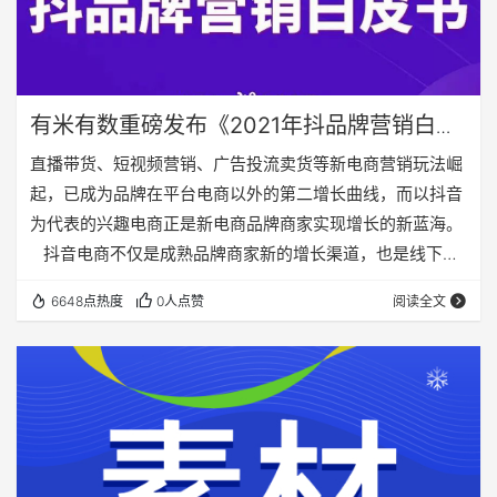
有米有数重磅发布《2021年抖品牌营销白皮
书》
直播带货、短视频营销、广告投流卖货等新电商营销玩法崛
起，已成为品牌在平台电商以外的第二增长曲线，而以抖音
为代表的兴趣电商正是新电商品牌商家实现增长的新蓝海。
抖音电商不仅是成熟品牌商家新的增长渠道，也是线下店
铺布局线上的重要平台，孵化出无数“抖生抖长”的抖音黑马
6648点热度
0人点赞
阅读全文
品牌商家，抖品牌在业内越来越受关注。 面对抖音电商
这个充满生机的新生态，品牌商家、服务商等多方从业人员
亟需掌握抖音电商大盘情报、重点赛道发展状况、成功抖品
牌分析等数据情报和洞察，从而更好地抓住抖音电商的发展
机遇，实现弯道超车。 基于上述背景…