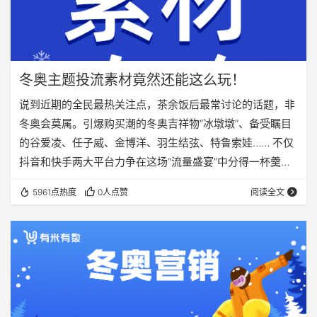
冬奥主题投流素材竟然还能这么玩！
说到近期的全民最热关注点，茶余饭后最常讨论的话题，非
冬奥会莫属。引爆购买潮的冬奥吉祥物“冰墩墩”、备受瞩目
的谷爱凌、任子威、金博洋、羽生结弦、特鲁索娃…… 不仅
抖音和快手两大平台力争在这场“流量盛宴”中分得一杯羹，
各路商家、品牌也都绞尽脑汁想着，如何借助这把“冬”风趁
5961点热度
0人点赞
阅读全文
势营销！一方面，他们在商品标题上“动心思”。 带“冬奥”关
键词的商品标题(数据来源:有米有数·快选品) 带“谷爱凌”关键
词的商品标题(数据来源:有米有数·快选品) 另一方面，我们
在有米有数后台找素材时，发现商家们在近期所发的广告素
材、直播引流广告中也带…