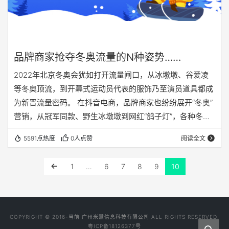
品牌商家抢夺冬奥流量的N种姿势……
2022年北京冬奥会犹如打开流量闸口，从冰墩墩、谷爱凌
等冬奥顶流，到开幕式运动员代表的服饰乃至演员道具都成
为新晋流量密码。 在抖音电商，品牌商家也纷纷展开“冬奥”
营销，从冠军同款、野生冰墩墩到网红“鸽子灯”，各种冬奥
主题商品、冬奥限定款涌现，各大商家犹如八仙过海，花式
5591点热度
0人点赞
阅读全文
借势抢夺冬奥流量。 一、冬奥顶流引爆品牌自然流量 在本
次冬奥流量争夺战中，最春风得意的莫过于押中顶流代言人
1
…
6
7
8
9
10
的品牌们。 作为北京冬奥会官方赞助企业，安踏从2月5日
冬奥正式开始起，便保持每天祝贺中国健儿夺得奖牌的营销
节奏，在其代言人谷爱凌夺冠后，更在主账号…
COPYRIGHT © 2016-当前 广州米慧信息科技有限公司 ALL RIGHTS RESERVED.
粤ICP备18126377号